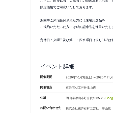
さらに、国産銘石「大島石」の特選墓石も和型、
限定価格でご用意いたしております。
期間中ご来場受付された方には来場記念品を
ご成約いただいた方には成約記念品を進呈いたし
定休日：火曜日及び第二・四水曜日（但し11/3は
イベント詳細
開催期間
2020年10月3日(土) 〜 2020年1
開催場所
東洋石材工芸社津山店
住所
岡山県津山市野介代1335-2（
Goo
お問い合わせ先
株式会社東洋石材工芸社 津山店