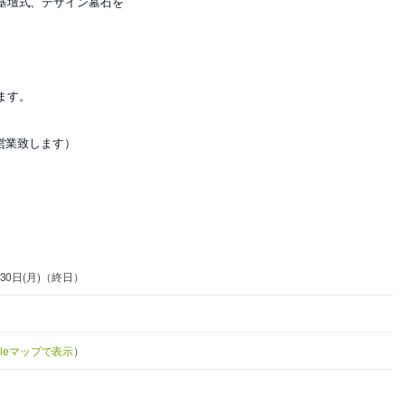
基壇式、デザイン墓石を
ます。
営業致します）
1月30日(月)（終日）
gleマップで表示
）