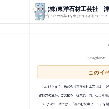
内
(株)東洋石材工芸社 
容
すべてのお客様を幸せにする石材のトータ
を
ス
キ
ッ
プ
この記事のキー
このイ
おかげさまで、株式会社東洋石材工芸社は、今年
皆様方の温かいご支援を、従業員一同、心より感
3/5より津山店では、「春のお彼岸セール」を