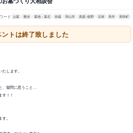
のお墓づくり大相談会
ワード
お墓
勝央
墓地・墓石
奈義
津山市
真庭･鏡野
石材
美作
美咲町
ベントは終了致しました
いたします。
と、疑問に思うこと…
ます！！
ます。