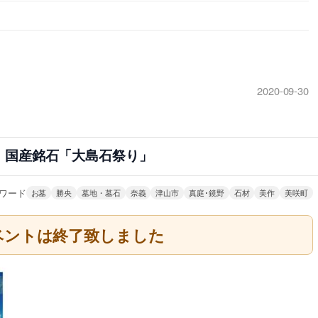
2020-09-30
 国産銘石「大島石祭り」
ワード
お墓
勝央
墓地・墓石
奈義
津山市
真庭･鏡野
石材
美作
美咲町
ベントは終了致しました