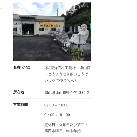
名称(かな)
(株)東洋石材工芸社 津山店
（とうようせきざいこうげ
いしゃ つやまてん）
所在地
岡山県津山市野介代1335-2
営業時間
09:00 ～ 18:00
9：00～18：00
定休日：火曜日及び第二・
第四水曜日、年末年始