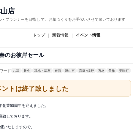
津山店
ル・プランナーを目指し て、お墓つくりをお手伝いさせて頂いております
トップ
新着情報
イベント情報
春のお彼岸セール
ワード
お墓
勝央
墓地・墓石
奈義
津山市
真庭･鏡野
石材
美作
美咲町
ベントは終了致しました
創業50周年を迎えました。
謝致しております。
開催いたしますので、