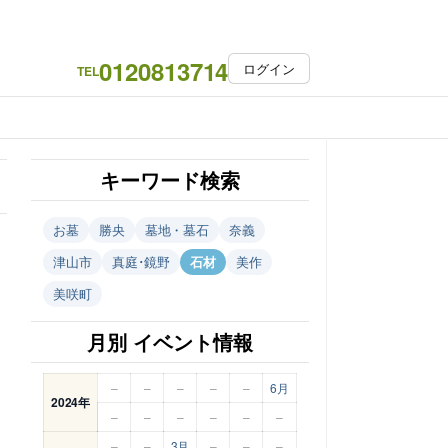
0120813714
ログイン
TEL
キーワード検索
お墓
勝央
墓地・墓石
奈義
津山市
真庭･鏡野
石材
美作
美咲町
月別 イベント情報
–
–
–
–
–
6月
2024年
–
–
–
–
–
–
–
–
3月
–
–
–