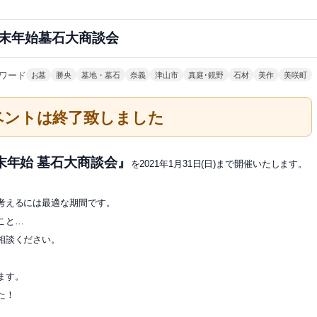
末年始墓石大商談会
ワード
お墓
勝央
墓地・墓石
奈義
津山市
真庭･鏡野
石材
美作
美咲町
ベントは終了致しました
末年始 墓石大商談会』
を2021年1月31日(日)まで開催いたします。
考えるには最適な期間です。
こと…
相談ください。
ます。
た！