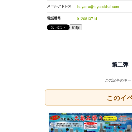
メールアドレス
tsuyama@toyosekizai.com
電話番号
0120813714
印刷
第二弾
この記事のキー
このイ