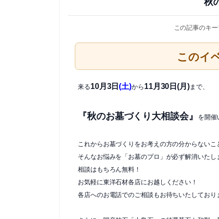
秋
この記事のキー
このイ
10月3日
(土)
11月30日(月)
来る
から
まで、
『秋のお墓づくり大相談会』
を開催
これからお墓づくりをお考えの方の分からないこ
そんなお悩みを「お墓のプロ」が必ず解消いたし
相談はもちろん無料！
お気軽に東洋石材各店にお越しください！
各店へのお電話でのご相談もお待ちいたしており