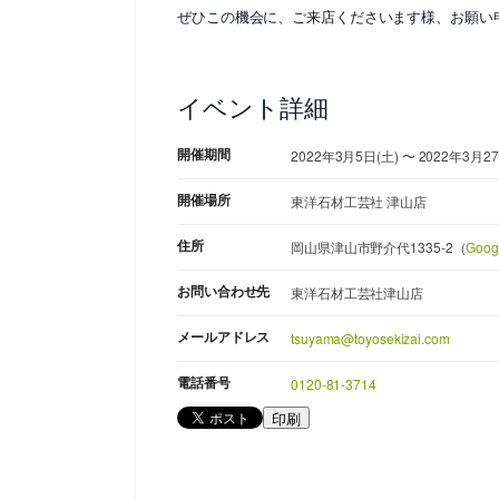
ぜひこの機会に、ご来店くださいます様、お願い
イベント詳細
開催期間
2022年3月5日(土) 〜 2022年3月
開催場所
東洋石材工芸社 津山店
住所
岡山県津山市野介代1335-2（
Goo
お問い合わせ先
東洋石材工芸社津山店
メールアドレス
tsuyama@toyosekizai.com
電話番号
0120-81-3714
印刷